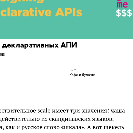
 декларативных АПИ
018
⌥ →
Кофе и булочка
ствительное scale имеет три значения: чаша
действительно из скандинавских языков.
а, как и русское слово «шкала». А вот шекель