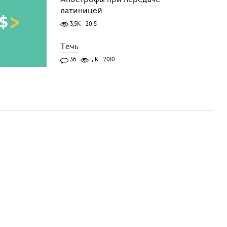
латиницей
3,5K
2015
Течь
36
1,1K
2010