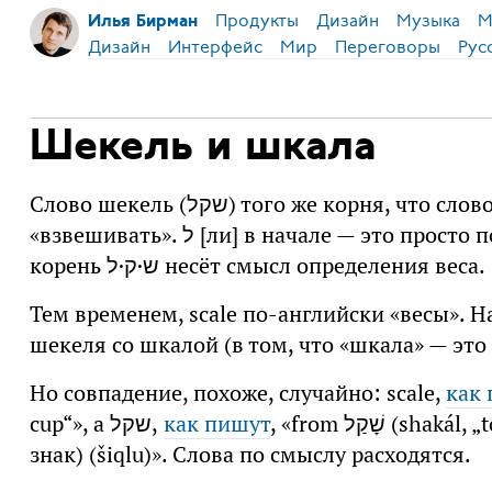
Продукты
Дизайн
Музыка
М
Илья Бирман
Дизайн
Интерфейс
Мир
Переговоры
Рус
Шекель и шкала
Слово шекель (שקל) того же корня, что слово לשקול [лишколь], означающее
«взвешивать». ל [ли] в начале — это просто показатель инфинитива глагола. То есть
корень ש·ק·ל несёт смысл определения веса.
Тем временем, scale по-английски «весы». 
шекеля со шкалой (в том, что «шкала» — это 
Но совпадение, похоже, случайно: scale,
как
cup“», а שקל,
как пишут
, «from שָׁקַל‏ (shakál, „to weigh“), from Akkadian (непередаваемый
знак) (šiqlu)». Слова по смыслу расходятся.