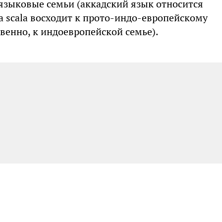
 языковые семьи (аккадский язык относится
а scala восходит к прото-индо-европейскому
твенно, к индоевропейской семье).