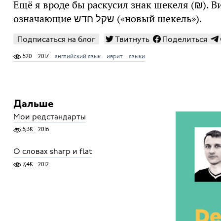
Ещё я вроде бы раскусил знак шекеля (₪). Види
означающие שקל חדש («новый шекель»).
Подписаться на блог
Твитнуть
Поделиться
520
2017
английский язык
иврит
языки
Дальше
Мои редстандарты
5,3K
2016
О словах sharp и flat
7,4K
2012