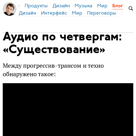
Продукты
Дизайн
Музыка
Мир
я Бирман
Блог
Дизайн
Интерфейс
Мир
Переговоры
Русск
Аудио по четвергам:
«Существование»
Между прогрессив-трансом и техно
обнаружено такое: