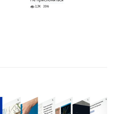
Не прислоняться
2,3K
2016