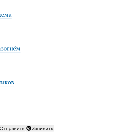
хема
азогнём
ников
Отправить
Запинить