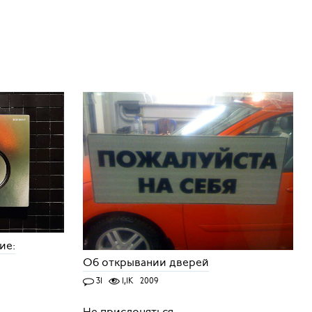
ие:
Об открывании дверей
31
1,1K
2009