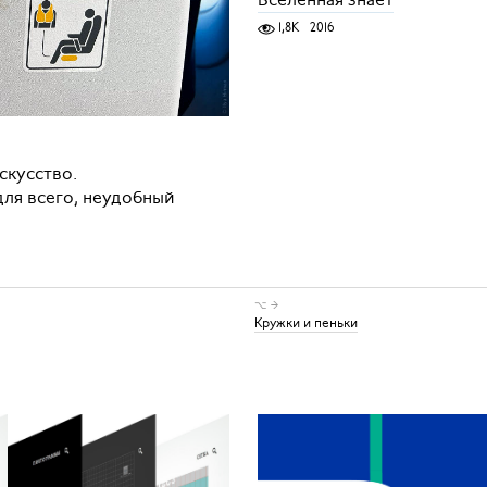
Вселенная знает
1,8K
2016
скусство.
для всего, неудобный
⌥ →
Кружки и пеньки