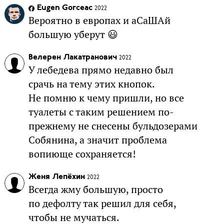
Eugen Gorceac
2022
Вероятно в европах и аСаШАй
большую уберут 😃
Велерен Лакатранович
2022
У лебедева прямо недавно был
срачь на тему этих кнопок.
Не помню к чему пришли, но все
туалеты с таким решением по-
прежнему не снесены бульдозерами
Собянина, а значит проблема
вопиюще сохраняется!
Женя Лепёхин
2022
Всегда жму большую, просто
по дефолту так решил для себя,
чтобы не мучаться.