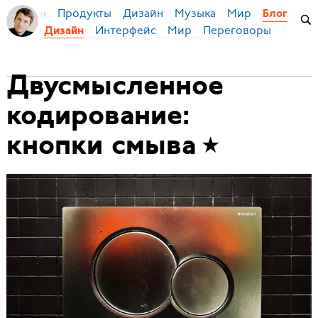
Продукты
Дизайн
Музыка
Мир
я Бирман
Блог
Интерфейс
Мир
Переговоры
Русск
Дизайн
Двусмысленное
кодирование:
кнопки смыва