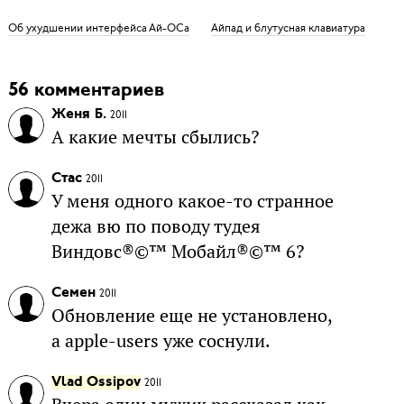
Об ухудшении интерфейса Ай-ОСа
Айпад и блутусная клавиатура
56 комментариев
Женя Б.
2011
А какие мечты сбылись?
Стас
2011
У меня одного какое-то странное
дежа вю по поводу тудея
Виндовс®©™ Мобайл®©™ 6?
Семен
2011
Обновление еще не установлено,
а apple-users уже соснули.
Vlad Ossipov
2011