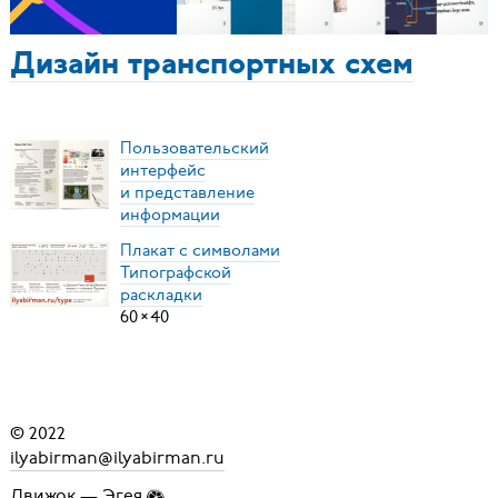
Дизайн транспортных схем
Пользовательский
интерфейс
и представление
информации
Плакат с символами
Типографской
раскладки
60
×
40
© 2022
ilyabirman@ilyabirman.ru
Движок —
Эгея