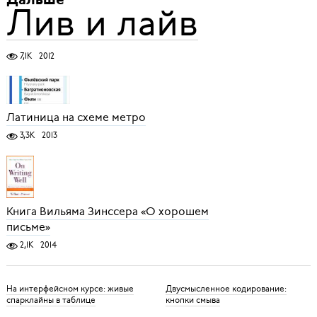
Дальше
Лив и лайв
7,1K
2012
Латиница на схеме метро
3,3K
2013
Книга Вильяма Зинссера «О хорошем
письме»
2,1K
2014
На интерфейсном курсе: живые
Двусмысленное кодирование:
спарклайны в таблице
кнопки смыва