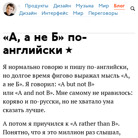
Продукты
Дизайн
Музыка
Мир
я Бирман
Блог
Дизайн
Интерфейс
Мир
Переговоры
Русск
«А, а не Б» по-
английски
Я нормально говорю и пишу по-английски,
но долгое время фигово выражал мысль «А,
а не Б». Я говорил: «A but not B»
или «A and not B». Мне самому не нравилось:
коряво и по-русски, но не хватало ума
сказать лучше.
А потом я приучился к «A rather than B».
Понятно, что я это миллион раз слышал,