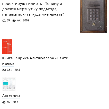
проектируют идиоты. Почему я
должен мёрзнуть у подъезда,
пытаясь понять, куда мне нажать?
39
16K
2009
Книга Генриха Альтшуллера «Найти
идею»
2,5K
2015
Ангстрем
617
2014