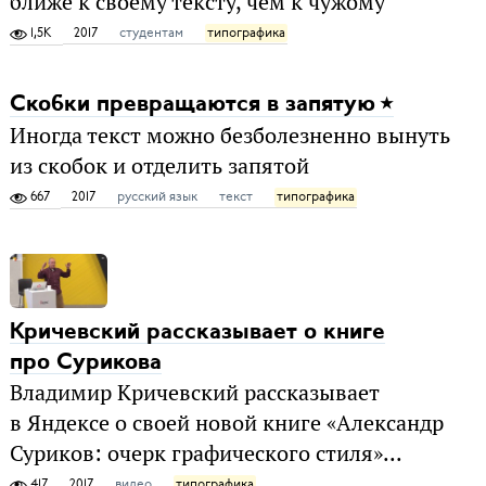
ближе к своему тексту, чем к чужому
1,5K
2017
студентам
типографика
Скобки превращаются в запятую
Иногда текст можно безболезненно вынуть
из скобок и отделить запятой
667
2017
русский язык
текст
типографика
Кричевский рассказывает о книге
про Сурикова
Владимир Кричевский рассказывает
в Яндексе о своей новой книге «Александр
Суриков: очерк графического стиля»...
417
2017
видео
типографика