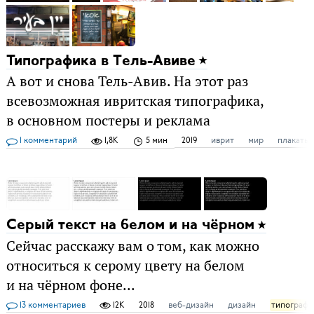
Типографика в Тель-Авиве
А вот и снова Тель-Авив. На этот раз
всевозможная ивритская типографика,
в основном постеры и реклама
1 комментарий
1,8K
5 мин
2019
иврит
мир
плакаты
Серый текст на белом и на чёрном
Сейчас расскажу вам о том, как можно
относиться к серому цвету на белом
и на чёрном фоне...
13 комментариев
12K
2018
веб-дизайн
дизайн
типографи