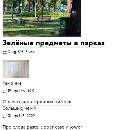
Зелёные предметы в парках
3
596
5 мес
Рамочки
19
1,4K
2010
О шестнадцатеричных цифрах
больших, чем 9
31
848
2009
Про слова paste, upper case и lower