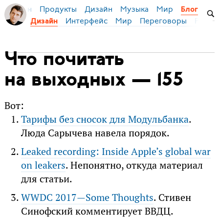
Продукты
Дизайн
Музыка
Мир
я Бирман
Блог
Интерфейс
Мир
Переговоры
Русск
Дизайн
Что почитать
на выходных — 155
Вот:
Тарифы без сносок для Модульбанка
.
Люда Сарычева навела порядок.
Leaked recording: Inside Apple’s global war
on leakers
. Непонятно, откуда материал
для статьи.
WWDC 2017 — Some Thoughts
. Стивен
Синофский комментирует ВВДЦ.