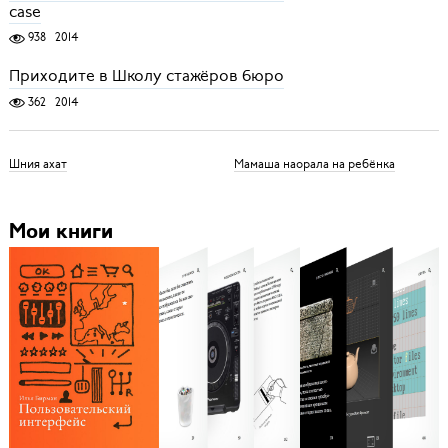
case
938
2014
Приходите в Школу стажёров бюро
362
2014
Шния ахат
Мамаша наорала на ребёнка
Мои книги