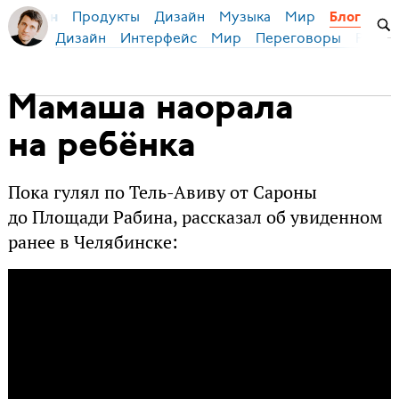
Продукты
Дизайн
Музыка
Мир
я Бирман
Блог
Дизайн
Интерфейс
Мир
Переговоры
Русск
Мамаша наорала
на ребёнка
Пока гулял по Тель-Авиву от Сароны
до Площади Рабина, рассказал об увиденном
ранее в Челябинске: