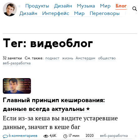
Продукты
Дизайн
Музыка
Мир
я Бирман
Блог
Дизайн
Интерфейс
Мир
Переговоры
Русск
Тег: видеоблог
32 заметки См. также:
подкаст
жизнь
Амстердам
общество
веб-разработка
Главный принцип кеширования:
данные всегда актуальны
Если из-за кеша вы видите устаревшие
данные, значит в кеше баг
6 комментариев
4,6K
17 мин
2020
веб-разработка
ви