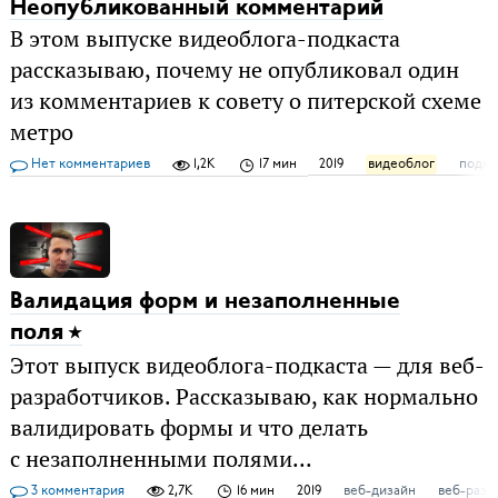
Неопубликованный комментарий
В этом выпуске видеоблога-подкаста
рассказываю, почему не опубликовал один
из комментариев к совету о питерской схеме
метро
Нет комментариев
1,2K
17 мин
2019
видеоблог
подка
Валидация форм и незаполненные
поля
Этот выпуск видеоблога-подкаста — для веб-
разработчиков. Рассказываю, как нормально
валидировать формы и что делать
с незаполненными полями...
3 комментария
2,7K
16 мин
2019
веб-дизайн
веб-разр