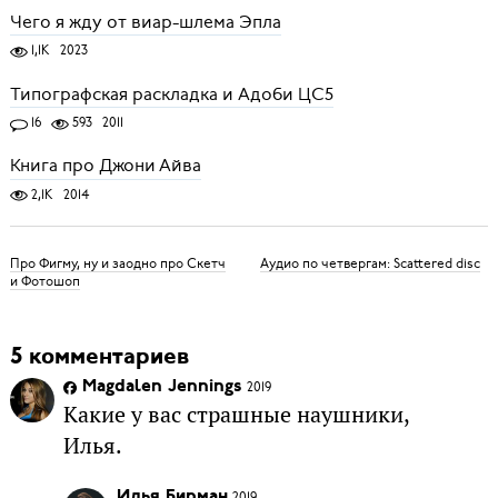
Чего я жду от виар-шлема Эпла
1,1K
2023
Типографская раскладка и Адоби ЦС5
16
593
2011
Книга про Джони Айва
2,1K
2014
Про Фигму, ну и заодно про Скетч
Аудио по четвергам: Scattered disc
и Фотошоп
5 комментариев
Magdalen Jennings
2019
Какие у вас страшные наушники,
Илья.
Илья Бирман
2019