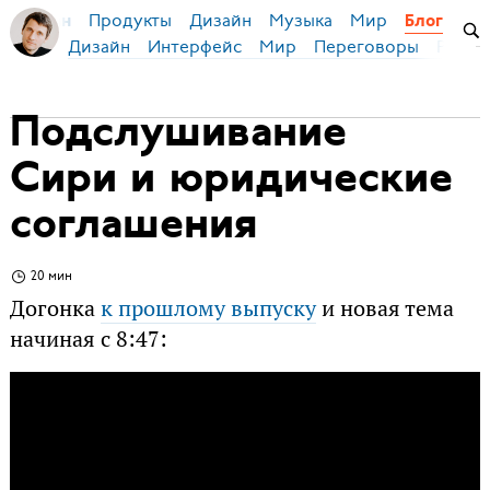
Продукты
Дизайн
Музыка
Мир
я Бирман
Блог
Дизайн
Интерфейс
Мир
Переговоры
Русск
Подслушивание
Сири и юридические
соглашения
20 мин
Догонка
к прошлому выпуску
и новая тема
начиная с 8:47: