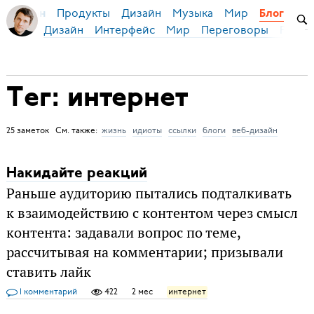
Продукты
Дизайн
Музыка
Мир
я Бирман
Блог
Дизайн
Интерфейс
Мир
Переговоры
Русск
Тег: интернет
25 заметок См. также:
жизнь
идиоты
ссылки
блоги
веб-дизайн
Накидайте реакций
Раньше аудиторию пытались подталкивать
к взаимодействию с контентом через смысл
контента: задавали вопрос по теме,
рассчитывая на комментарии; призывали
ставить лайк
1 комментарий
422
2 мес
интернет