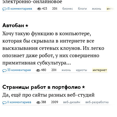
электронно-онлайновое
15 комментариев
423
2011
бизнес
блоги
жизнь
интер
Автобан
Хочу такую функцию в компьютере,
которая бы скрывала в интернете все
высказывания сетевых клоунов. Их легко
опознает даже робот, у них совершенно
примитивная субкультура...
33 комментария
480
2011
жизнь
идиоты
интернет
Страницы работ в портфолио
Да, ещё про сайты разных веб-студий
11 комментариев
388
2009
веб-дизайн
веб-разработка
и