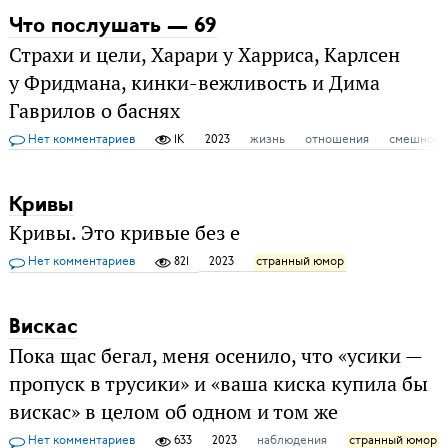
Что послушать — 69
Страхи и цели, Харари у Харриса, Карлсен
у Фридмана, кинки-вежливость и Дима
Гаврилов о баснях
Нет комментариев
1K
2023
жизнь
отношения
смешное
Кривы
Кривы. Это кривые без е
Нет комментариев
821
2023
странный юмор
Вискас
Пока щас бегал, меня осенило, что «усики —
пропуск в трусики» и «ваша киска купила бы
вискас» в целом об одном и том же
Нет комментариев
633
2023
наблюдения
странный юмор