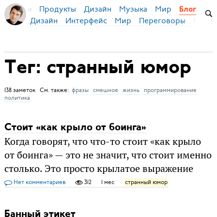
Продукты
Дизайн
Музыка
Мир
я Бирман
Блог
Дизайн
Интерфейс
Мир
Переговоры
Русск
Тег: странный юмор
138 заметок См. также:
фразы
смешное
жизнь
программирование
политика
Cтоит «как крыло от боинга»
Когда говорят, что что-то стоит «как крыло
от боинга» — это не значит, что стоит именно
столько. Это просто крылатое выражение
Нет комментариев
312
1 мес
странный юмор
Банный этикет