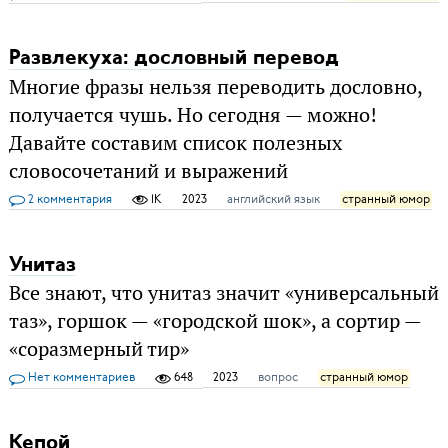
Развлекуха: дословный перевод
Многие фразы нельзя переводить дословно,
получается чушь. Но сегодня — можно!
Давайте составим список полезных
словосочетаний и выражений
2 комментария
1K
2023
английский язык
странный юмор
Унитаз
Все знают, что унитаз значит «универсальный
таз», горшок — «городской шок», а сортир —
«соразмерный тир»
Нет комментариев
648
2023
вопрос
странный юмор
Кепой