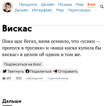
Продукты
Дизайн
Музыка
Мир
я Бирман
Блог
Дизайн
Интерфейс
Мир
Переговоры
Русск
Вискас
Пока щас бегал, меня осенило, что «усики —
пропуск в трусики» и «ваша киска купила бы
вискас» в целом об одном и том же.
Подписаться на блог
Твитнуть
Поделиться
Отправить
633
2023
наблюдения
странный юмор
Дальше