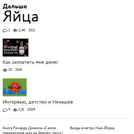
Дальше
Яйца
2
2,4K
2021
Как заплатить мне денег
2K
2018
Интервью, детство и Ненашев
9
2,1K
2009
Книга Ричарда Докинза «Самое
Входы в метро Нью-Йорка
грандиозное шоу на Земле»: часть 1