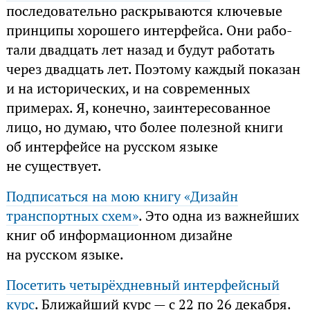
после­до­ва­тельно рас­кры­ва­ются клю­че­вые
прин­ципы хоро­шего интер­фейса. Они рабо­
тали два­дцать лет назад и будут рабо­тать
через два­дцать лет. Поэтому каж­дый пока­зан
и на исто­ри­че­ских, и на совре­мен­ных
примерах. Я, конечно, заинтересованное
лицо, но думаю, что более полезной книги
об интерфейсе на русском языке
не существует.
Подписаться на мою книгу «Дизайн
транспортных схем»
. Это одна из важнейших
книг об информационном дизайне
на русском языке.
Посетить четырёхдневный интерфейсный
курс
. Ближайший курс — с 22 по 26 декабря.