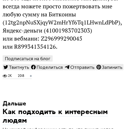
всегда можете просто пожертвовать мне
любую сумму на Биткоины
(12tg2npNuSXjqyW2mHrYf6Tq1LHwnLdPbP),
Яндекс-деньги (41001983702303)
или вебмани: Z296999290045
или R899341354126.
Подписаться на блог
Твитнуть
Поделиться
Отправить
Запинить
2K
2018
я
Дальше
Как подходить к интересным
людям