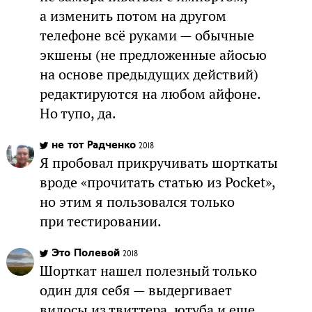
а изменить потом на другом
телефоне всё руками — обычные
экшены (не предложенные айосью
на основе предыдущих действий)
редактируются на любом айфоне.
Но тупо, да.
не тот Радченко
2018
Я пробовал прикручивать шорткаты
вроде «прочитать статью из Pocket»,
но этим я пользовался только
при тестировании.
Это Полевой
2018
Шорткат нашел полезный только
один для себя — выдергивает
видосы из твиттера, ютуба и еще