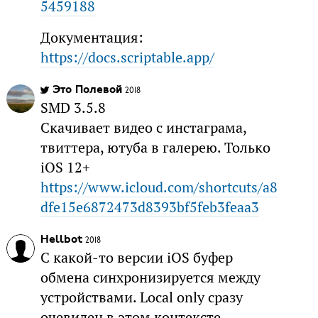
5459188
Документация:
https://docs.scriptable.app/
Это Полевой
2018
SMD 3.5.8
Скачивает видео с инстаграма,
твиттера, ютуба в галерею. Только
iOS 12+
https://www.icloud.com/shortcuts/a8
dfe15e6872473d8393bf5feb3feaa3
Hellbot
2018
С какой-то версии iOS буфер
обмена синхронизируется между
устройствами. Local only сразу
очевиден в этом контексте.