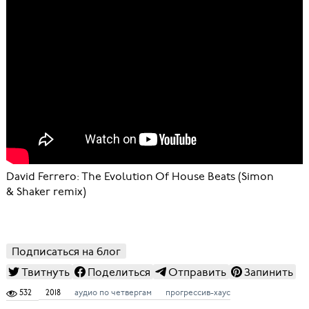
David Ferrero: The Evolution Of House Beats (Simon
& Shaker remix)
Подписаться на блог
Твитнуть
Поделиться
Отправить
Запинить
532
2018
аудио по четвергам
прогрессив-хаус