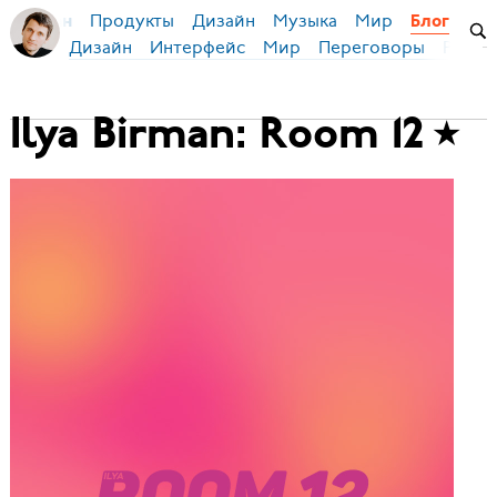
Продукты
Дизайн
Музыка
Мир
я Бирман
Блог
Дизайн
Интерфейс
Мир
Переговоры
Русск
Ilya Birman: Room 12