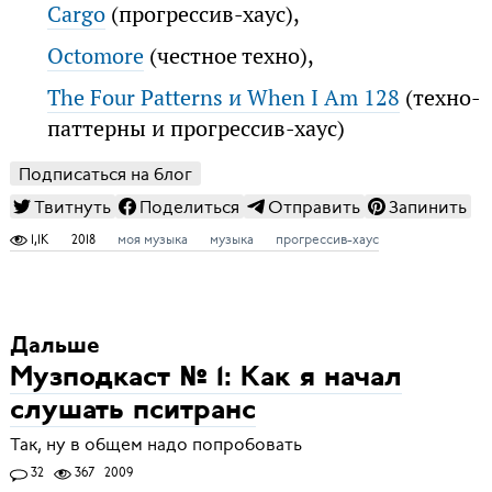
Cargo
(прогрессив-хаус),
Octomore
(честное техно),
The Four Patterns и When I Am 128
(техно-
паттерны и прогрессив-хаус)
Подписаться на блог
Твитнуть
Поделиться
Отправить
Запинить
1,1K
2018
моя музыка
музыка
прогрессив-хаус
Дальше
Музподкаст № 1: Как я начал
слушать пситранс
Так, ну в общем надо попробовать
32
367
2009