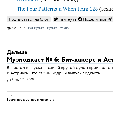
The Four Patterns и When I Am 128
(техн
Подписаться на блог
Твитнуть
Поделиться
436
2017
моя музыка
музыка
техно
Дальше
Музподкаст № 6: Бит-хакерс и Ас
В шестом выпуске — самый крутой фулон производств
и Астрикса. Это самый бодрый выпуск подкаста
2
262
2009
⌥ ←
Время, проведённое в интернете