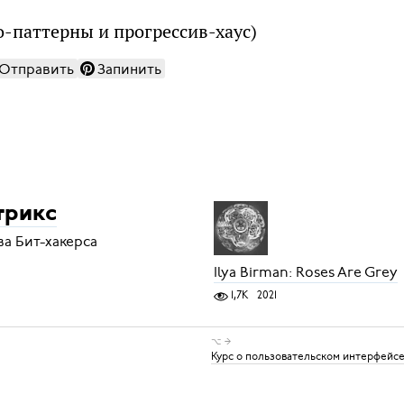
о-паттерны и прогрессив-хаус)
Отправить
Запинить
трикс
а Бит-хакерса
Ilya Birman: Roses Are Grey
1,7K
2021
⌥ →
Курс о пользовательском интерфейс