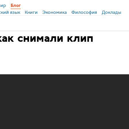
ир
Блог
ский язык
Книги
Экономика
Философия
Доклады
как снимали клип