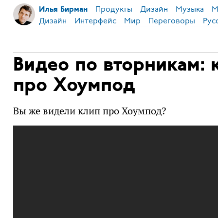
Продукты
Дизайн
Музыка
М
Илья Бирман
Дизайн
Интерфейс
Мир
Переговоры
Рус
Видео по вторникам: 
про Хоумпод
Вы же видели клип про Хоумпод?