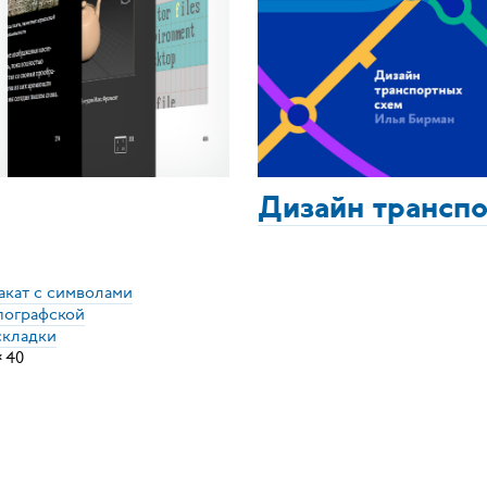
Дизайн трансп
акат с символами
пографской
складки
×
40