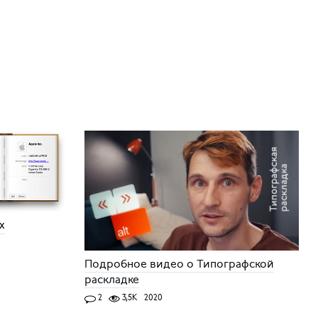
х
Подробное видео о Типографской
раскладке
2
3,5K
2020