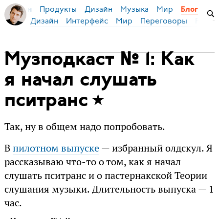
Продукты
Дизайн
Музыка
Мир
я Бирман
Блог
Дизайн
Интерфейс
Мир
Переговоры
Русск
Музподкаст № 1: Как
я начал слушать
пситранс
Так, ну в общем надо попробовать.
В
пилотном выпуске
— избранный олдскул. Я
рассказываю что-то о том, как я начал
слушать пситранс и о пастернакской Теории
слушания музыки. Длительность выпуска — 1
час.