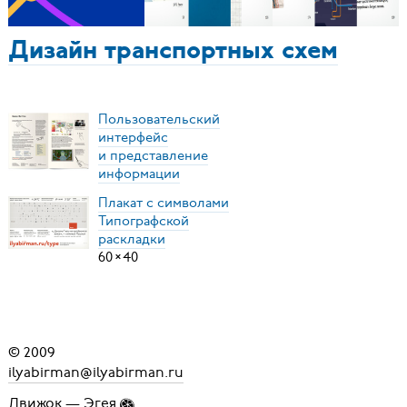
Дизайн транспортных схем
Пользовательский
интерфейс
и представление
информации
Плакат с символами
Типографской
раскладки
60
×
40
© 2009
ilyabirman@ilyabirman.ru
Движок —
Эгея