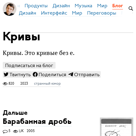
Продукты
Дизайн
Музыка
Мир
я Бирман
Блог
Дизайн
Интерфейс
Мир
Переговоры
Русск
Кривы
Кривы. Это кривые без е.
Подписаться на блог
Твитнуть
Поделиться
Отправить
820
2023
странный юмор
Дальше
Барабанная дробь
5
1,1K
2005