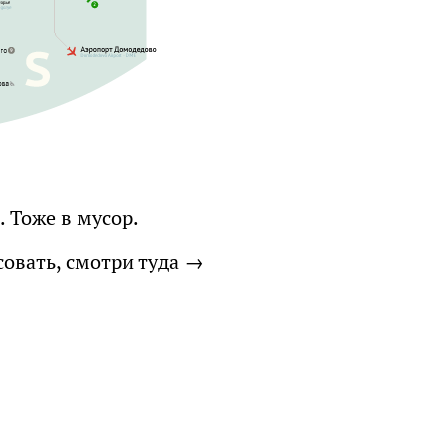
. Тоже в мусор.
совать, cмотри туда →