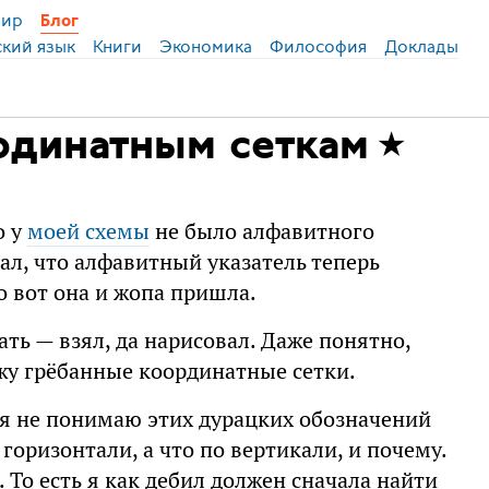
ир
Блог
ский язык
Книги
Экономика
Философия
Доклады
ординатным сеткам
о у
моей схемы
не было алфавитного
зал, что алфавитный указатель теперь
о вот она и жопа пришла.
ать — взял, да нарисовал. Даже понятно,
ижу грёбанные координатные сетки.
, я не понимаю этих дурацких обозначений
 горизонтали, а что по вертикали, и почему.
. То есть я как дебил должен сначала найти