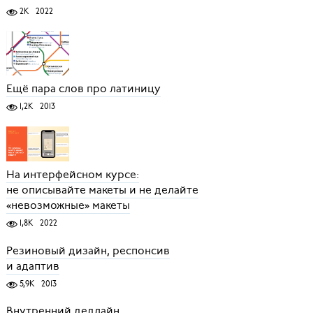
2K
2022
Ещё пара слов про латиницу
1,2K
2013
На интерфейсном курсе:
не описывайте макеты и не делайте
«невозможные» макеты
1,8K
2022
Резиновый дизайн, респонсив
и адаптив
5,9K
2013
Внутренний дедлайн