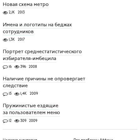
Новая схема метро
2,1K
2013
Имена и логотипы на беджах
сотрудников
1,3K
2017
Портрет среднестатистического
избирателя-имбецила
16
396
2008
Наличие причины не опровергает
следствие
15
1,4K
2009
Пружинистые ездящие
за пользователем меню
12
309
2009
Целевая аудитория
Две проблемы Айфона