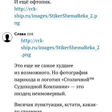
И ещё офтопик.
http://cck-
ship.ru/images/StikerShemaReka_2.p
ng
Слава
2008
http://cck-
ship.ru/images/StikerShemaReka_2
.png
Это еще не самое худшее
из возможного. Но фотография
парохода и логотип «Столичной™
Судоходной Компании» — это
пиздец неимоверный.
Висячая пунктуация, кстати, какая-
то странная.