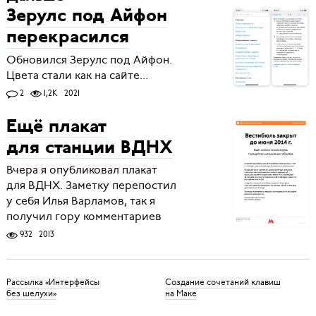
Зерулс под Айфон
перекрасился
Обновился Зерулс под Айфон.
Цвета стали как на сайте...
2
1,2K
2021
Ещё плакат
для станции ВДНХ
Вчера я опубликовал плакат
для ВДНХ. Заметку перепостил
у себя Илья Варламов, так я
получил гору комментариев
932
2013
Рассылка «Интерфейсы
Создание сочетаний клавиш
без шелухи»
на Маке