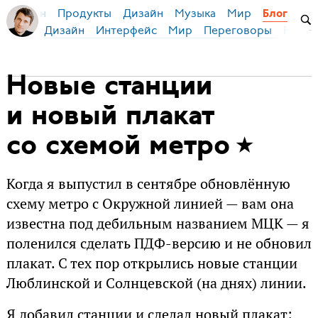
Продукты
Дизайн
Музыка
Мир
я Бирман
Блог
Дизайн
Интерфейс
Мир
Переговоры
Русск
Новые станции
и новый плакат
со схемой метро
Когда я выпустил в сентябре обновлённую
схему метро с Окружной линией — вам она
известна под дебильным названием МЦК — я
поленился сделать ПДФ-версию и не обновил
плакат. С тех пор открылись новые станции
Люблинской и Солнцевской (на днях) линии.
Я добавил станции и сделал новый плакат: