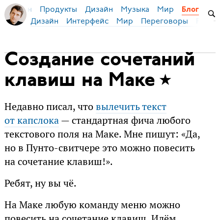
Продукты
Дизайн
Музыка
Мир
я Бирман
Блог
Дизайн
Интерфейс
Мир
Переговоры
Русск
Создание сочетаний
клавиш на Маке
Недавно писал, что
вылечить текст
от капслока
— стандартная фича любого
текстового поля на Маке. Мне пишут: «Да,
но в Пунто-свитчере это можно повесить
на сочетание клавиш!».
Ребят, ну вы чё.
На Маке любую команду меню можно
повесить на сочетание клавиш. Идём