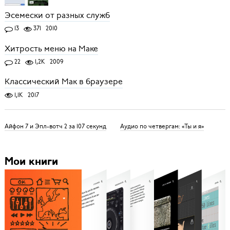
Эсемески от разных служб
13
371
2010
Хитрость меню на Маке
22
1,2K
2009
Классический Мак в браузере
1,1K
2017
Айфон 7 и Эпл-вотч 2 за 107 секунд
Аудио по четвергам: «Ты и я»
Мои книги