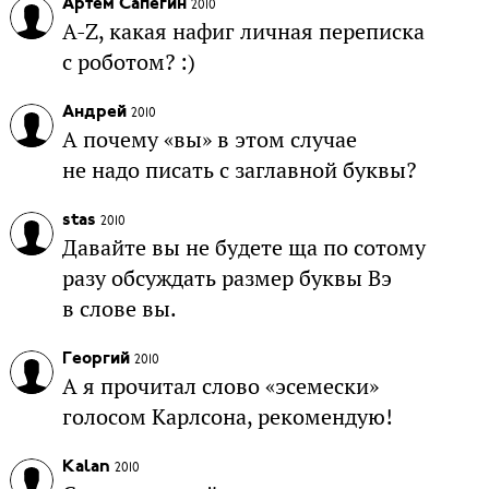
Артём Сапегин
2010
A-Z, какая нафиг личная переписка
с роботом? :)
Андрей
2010
А почему «вы» в этом случае
не надо писать с заглавной буквы?
stas
2010
Давайте вы не будете ща по сотому
разу обсуждать размер буквы Вэ
в слове вы.
Георгий
2010
А я прочитал слово «эсемески»
голосом Карлсона, рекомендую!
Kalan
2010