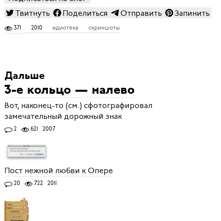
Твитнуть
Поделиться
Отправить
Запинить
371
2010
идиотека
скриншоты
Дальше
3-е кольцо — налево
Вот, наконец-то (см.) сфотографировал
замечательный дорожный знак
2
621
2007
Пост нежной любви к Опере
20
722
2011