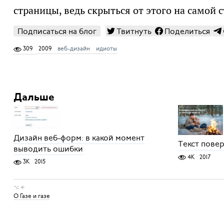
страницы, ведь скрыться от этого на самой 
Подписаться на блог
Твитнуть
Поделиться
309
2009
веб-дизайн
идиоты
Дальше
Дизайн веб-форм: в какой момент
Текст пове
выводить ошибки
4K
2017
3K
2015
⌥ ←
О Газе и газе