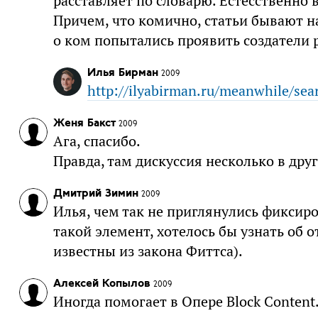
расставляет по словарю. Естесственно в
Причем, что комично, статьи бывают н
о ком попытались проявить создатели р
Илья Бирман
2009
http://ilyabirman.ru/meanwhile/sear
Женя Бакст
2009
Ага, спасибо.
Правда, там дискуссия несколько в дру
Дмитрий Зимин
2009
Илья, чем так не приглянулись фиксир
такой элемент, хотелось бы узнать о
известны из закона Фиттса).
Алексей Копылов
2009
Иногда помогает в Опере Block Content