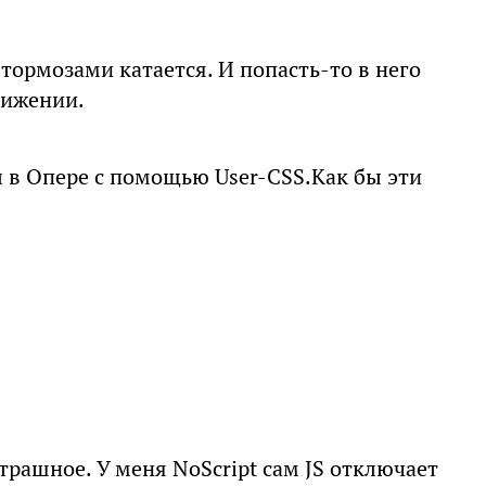
с тормозами катается. И попасть-то в него
вижении.
в Опере с помощью User-CSS.Как бы эти
страшное. У меня NoScript сам JS отключает