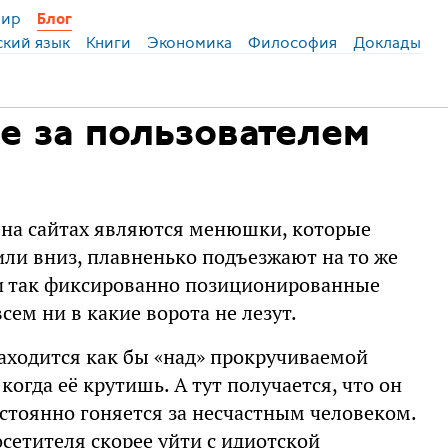
ир
Блог
ский язык
Книги
Экономика
Философия
Доклады
 за пользователем
 на сайтах являются менюшки, которые
или вниз, плавненько подъезжают на то же
Я и так фиксированно позиционированные
ем ни в какие ворота не лезут.
аходится как бы «над» прокручиваемой
когда её крутишь. А тут получается, что он
остоянно гоняется за несчастным человеком.
сетителя скорее уйти с идиотской