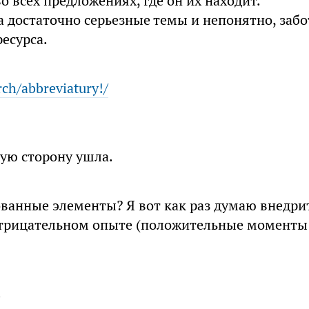
о всех предложениях, где он их находит.
а достаточно серьезные темы и непонятно, забо
есурса.
ch/abbreviatury!/
гую сторону ушла.
ованные элементы? Я вот как раз думаю внедри
б отрицательном опыте (положительные моменты
.