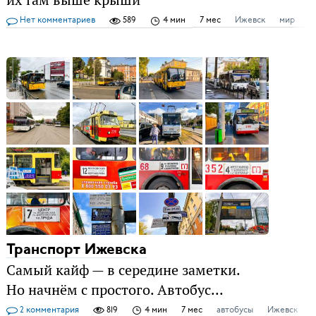
их там выше крыши
Нет комментариев
589
4 мин
7 мес
Ижевск
мир
у
Транспорт Ижевска
Самый кайф — в середине заметки.
Но начнём с простого. Автобус...
2 комментария
819
4 мин
7 мес
автобусы
Ижевск