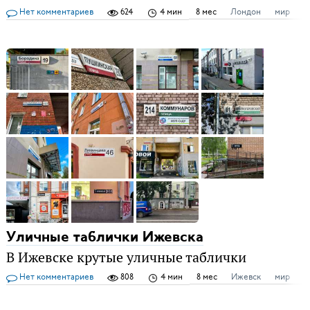
Нет комментариев
624
4 мин
8 мес
Лондон
мир
ф
Уличные таблички Ижевска
В Ижевске крутые уличные таблички
Нет комментариев
808
4 мин
8 мес
Ижевск
мир
у