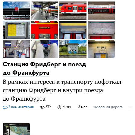
Станция Фридберг и поезд
до Франкфурта
В рамках интереса к транспорту пофоткал
станцию Фридберг и внутри поезда
до Франкфурта
2 комментария
632
4 мин
8 мес
железная дорога
ми