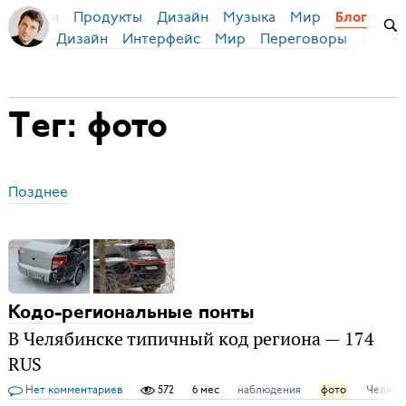
Продукты
Дизайн
Музыка
Мир
я Бирман
Блог
Дизайн
Интерфейс
Мир
Переговоры
Русск
Тег: фото
Позднее
Кодо-региональные понты
В Челябинске типичный код региона — 174
RUS
Нет комментариев
572
6 мес
наблюдения
фото
Челяби