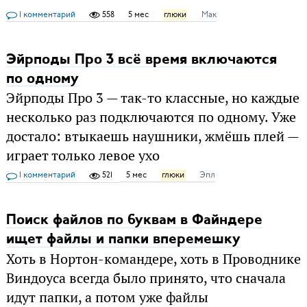
1 комментарий
558
5 мес
глюки
Мак
Эйрподы Про 3 всё время включаются
по одному
Эйрподы Про 3 — так-то классные, но каждые
несколько раз подключаются по одному. Уже
достало: втыкаешь наушники, жмёшь плей —
играет только левое ухо
1 комментарий
521
5 мес
глюки
Эпл
Поиск файлов по буквам в Файндере
ищет файлы и папки вперемешку
Хоть в Нортон-командере, хоть в Проводнике
Виндоуса всегда было принято, что сначала
идут папки, а потом уже файлы