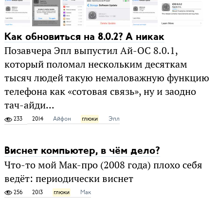
Как обновиться на 8.0.2? А никак
Позавчера Эпл выпустил Ай-ОС 8.0.1,
который поломал нескольким десяткам
тысяч людей такую немаловажную функцию
телефона как «сотовая связь», ну и заодно
тач-айди...
233
2014
Айфон
глюки
Эпл
Виснет компьютер, в чём дело?
Что-то мой Мак-про (2008 года) плохо себя
ведёт: периодически виснет
256
2013
глюки
Мак