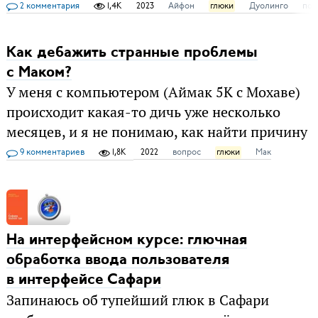
2 комментария
1,4K
2023
Айфон
глюки
Дуолинго
пол
Как дебажить странные проблемы
с Маком?
У меня с компьютером (Аймак 5К с Мохаве)
происходит какая-то дичь уже несколько
месяцев, и я не понимаю, как найти причину
9 комментариев
1,8K
2022
вопрос
глюки
Мак
На интерфейсном курсе: глючная
обработка ввода пользователя
в интерфейсе Сафари
Запинаюсь об тупейший глюк в Сафари