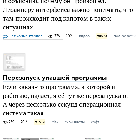
и объясняю, почему он произошёл.
Дизайнеру интерфейса важно понимать, что
там происходит под капотом в таких
ситуациях
Нет комментариев
776
2021
видео
глюки
пользователь
Перезапуск упавшей программы
Если какая-то программа, в которой я
работаю, падает, я её тут же перезапускаю.
А через несколько секунд операционная
система такая
239
2016
глюки
Мак
скриншоты
софт