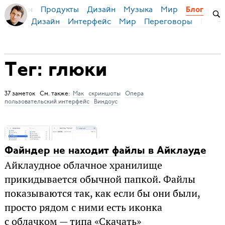
Продукты
Дизайн
Музыка
Мир
я Бирман
Блог
Дизайн
Интерфейс
Мир
Переговоры
Русск
Тег: глюки
37 заметок См. также:
Мак
скриншоты
Опера
пользовательский интерфейс
Виндоус
Файндер не находит файлы в Айклауде
Айклаудное облачное хранилище
прикидывается обычной папкой. Файлы
показываются так, как если бы они были,
просто рядом с ними есть иконка
с облачком — типа «Скачать»