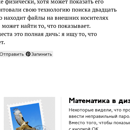
ке физически, хотя может показать его
зентовали свою технологию поиска двадцать
нно находит файлы на внешних носителях
е может найти то, что показывает.
еста это полная дичь: я ищу то, что
т.
Отправить
Запинить
Математика в ди
Некоторые видели, что про
ввести неправильный парол
Вместо того, чтобы показы
с кнопкой OK