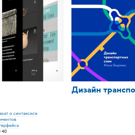
Дизайн трансп
акат о синтаксисе
ементов
терфейса
×
40