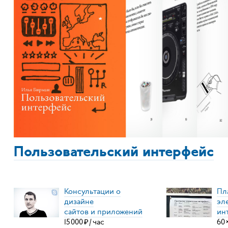
Пользовательский интерфейс
Консультации о
Пл
дизайне
эл
сайтов и приложений
ин
15
000
₽
/
час
60