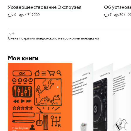
Усовершенствование Экспоузея
Об установ
10
417
2009
7
304
2
⌥ ←
Схема покрытия лондонского метро моими поездками
Мои книги