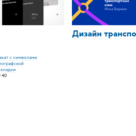
Дизайн трансп
акат с символами
пографской
складки
×
40