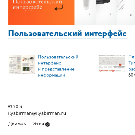
Пользовательский интерфейс
Пользовательский
Пл
интерфейс
Ти
и представление
ра
информации
60
© 2013
ilyabirman@ilyabirman.ru
Движок —
Эгея