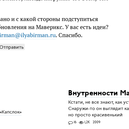
зано и с какой стороны подступиться
новления на Маверикс. У вас есть идеи?
birman@ilyabirman.ru
. Спасибо.
Отправить
Внутренности М
Кстати, не все знают, как 
Снаружи-то он выглядит к
«Капслок»
но просто красивенький
16
1,2K
2009