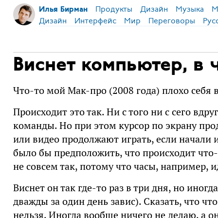
Продукты
Дизайн
Музыка
М
Илья Бирман
Дизайн
Интерфейс
Мир
Переговоры
Рус
Виснет компьютер, в 
Что-то мой Мак-про (2008 года) плохо себя 
Происходит это так. Ни с того ни с сего вдр
команды. Но при этом курсор по экрану про
или видео продолжают играть, если начали и
было бы предположить, что происходит что-
не совсем так, потому что часы, например, 
Виснет он так где-то раз в три дня, но иног
дважды за один день завис). Сказать, что чт
нельзя. Иногда вообще ничего не делаю, а о