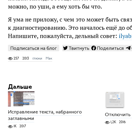
можно, по уши, а ему хоть бы что.
Я ума не приложу, с чем это может быть свя
к диагностированию. Это началось ещё до об
Напишите, пожалуйста, дельный совет:
ilya
Подписаться на блог
Твитнуть
Поделиться
257
2013
глюки
Мак
Дальше
Исправление текста, набранного
Отключить 
заглавными
1,2K
2016
1K
2017