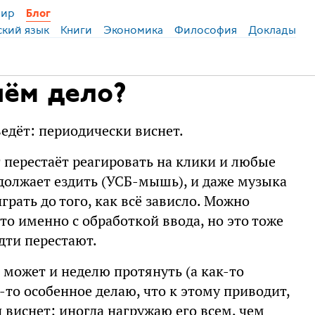
ир
Блог
ский язык
Книги
Экономика
Философия
Доклады
чём дело?
ведёт: периодически виснет.
уг перестаёт реагировать на клики и любые
должает ездить (УСБ-мышь), и даже музыка
грать до того, как всё зависло. Можно
то именно с обработкой ввода, но это тоже
идти перестают.
да может и неделю протянуть (а как-то
о-то особенное делаю, что к этому приводит,
н виснет; иногда нагружаю его всем, чем