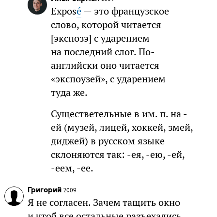
Expos
é
— это французское
слово, которой читается
[экспозэ] с ударением
на последний слог. По-
английски оно читается
«экспоузей», с ударением
туда же.
Существетельные в им. п. на -
ей (музей, лицей, хоккей, змей,
диджей) в русском языке
склоняются так: -ея, -ею, -ей,
-еем, -ее.
Григорий
2009
Я не согласен. Зачем тащить окно
и чтоб все остальные разъехались.