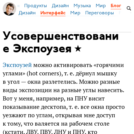
Продукты
Дизайн
Музыка
Мир
я Бирман
Блог
Дизайн
Мир
Переговоры
Русски
Интерфейс
Усовершенствовани
е Экспоузея
Экспоузей
можно активировать «горячими
углами» (hot corners), т. е. дёрнул мышку
в угол — окна разлетелись. Можно разные
виды экспозиции на разные углы навесить.
Вот у меня, например, на ПНУ висит
показывание десктопа, т. е. все окна просто
уезжают по углам, открывая мне доступ
к тому, что валяется на рабочем столе
(кстати, ЛВУ, ПВУ, ЛНУ и ПНУ, кто