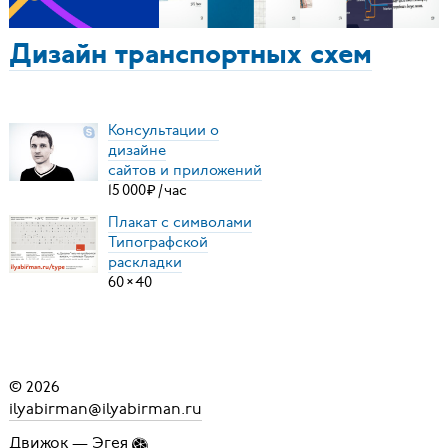
Дизайн транспортных схем
Консультации о
дизайне
сайтов и приложений
15
000
₽
/
час
Плакат с символами
Типографской
раскладки
60
×
40
© 2026
ilyabirman@ilyabirman.ru
Движок —
Эгея