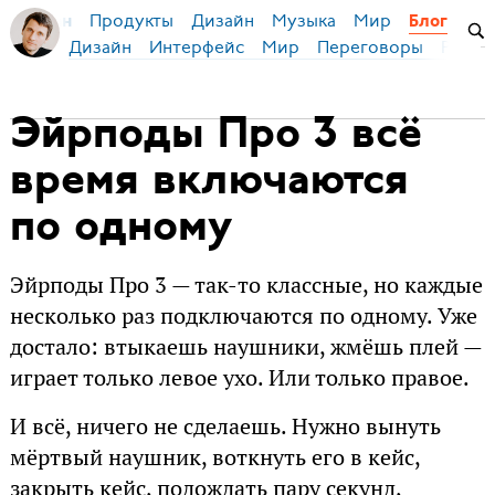
Продукты
Дизайн
Музыка
Мир
я Бирман
Блог
Дизайн
Интерфейс
Мир
Переговоры
Русск
Эйрподы Про 3 всё
время включаются
по одному
Эйрподы Про 3 — так-то классные, но каждые
несколько раз подключаются по одному. Уже
достало: втыкаешь наушники, жмёшь плей —
играет только левое ухо. Или только правое.
И всё, ничего не сделаешь. Нужно вынуть
мёртвый наушник, воткнуть его в кейс,
закрыть кейс, подождать пару секунд,