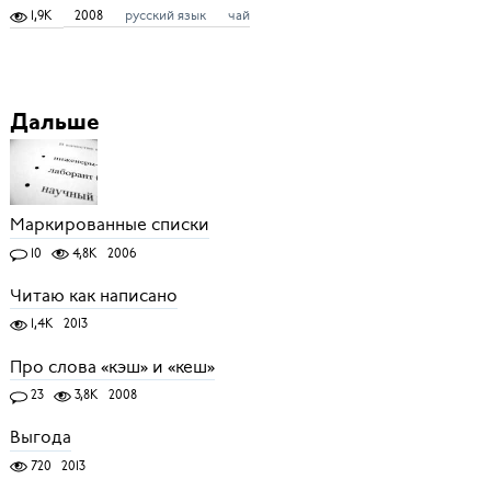
1,9K
2008
русский язык
чай
Дальше
Маркированные списки
10
4,8K
2006
Читаю как написано
1,4K
2013
Про слова «кэш» и «кеш»
23
3,8K
2008
Выгода
720
2013