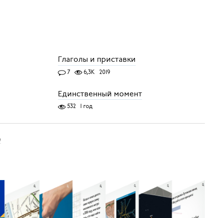
Глаголы и приставки
7
6,3K
2019
Единственный момент
532
1 год
е