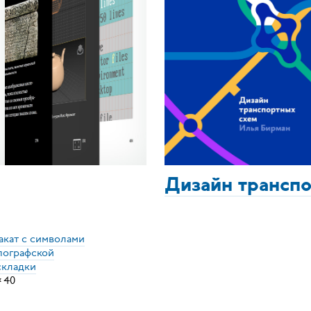
Дизайн трансп
акат с символами
пографской
складки
×
40