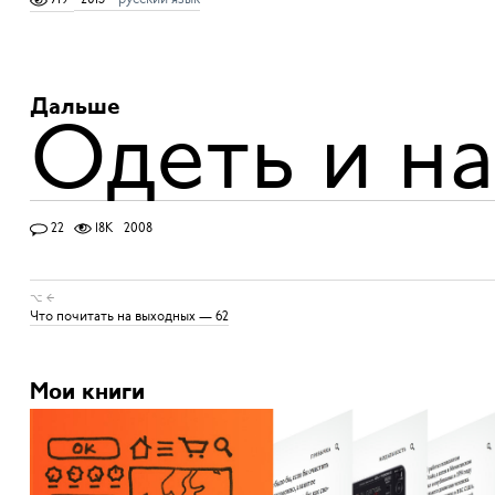
Дальше
Одеть и н
22
18K
2008
⌥ ←
Что почитать на выходных — 62
Мои книги