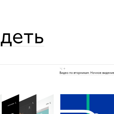
адеть
⌥ →
Видео по вторникам: Ночное видени