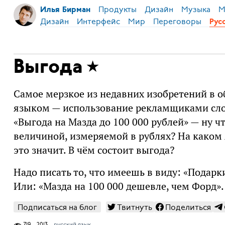
Продукты
Дизайн
Музыка
М
Илья Бирман
Дизайн
Интерфейс
Мир
Переговоры
Рус
Выгода
Самое мерзкое из недавних изобретений в о
языком — использование рекламщиками сло
«Выгода на Мазда до 100 000 рублей» — ну ч
величиной, измеряемой в рублях? На каком 
это значит. В чём состоит выгода?
Надо писать то, что имеешь в виду: «Подарк
Или: «Мазда на 100 000 дешевле, чем Форд».
Подписаться на блог
Твитнуть
Поделиться
719
2013
русский язык