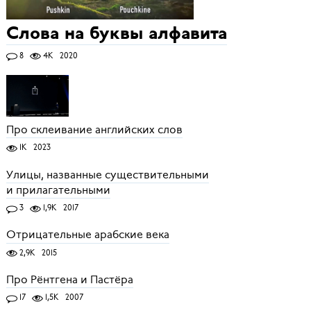
Слова на буквы алфавита
8
4K
2020
Про склеивание английских слов
1K
2023
Улицы, названные существительными
и прилагательными
3
1,9K
2017
Отрицательные арабские века
2,9K
2015
Про Рёнтгена и Пастёра
17
1,5K
2007