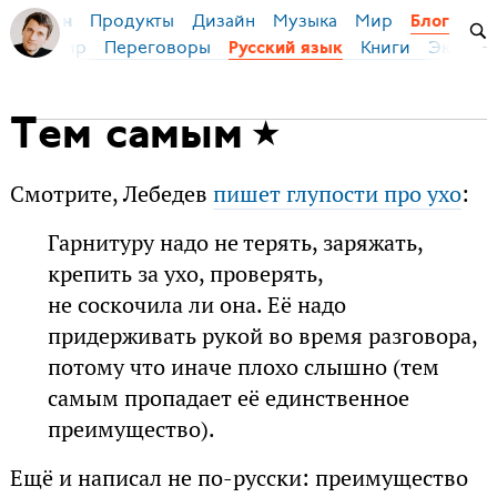
Продукты
Дизайн
Музыка
Мир
я Бирман
Блог
ейс
Мир
Переговоры
Книги
Эконом
Русский язык
Тем самым
Смотрите, Лебедев
пишет глупости про ухо
:
Гарнитуру надо не терять, заряжать,
крепить за ухо, проверять,
не соскочила ли она. Её надо
придерживать рукой во время разговора,
потому что иначе плохо слышно (тем
самым пропадает её единственное
преимущество).
Ещё и написал не по-русски: преимущество