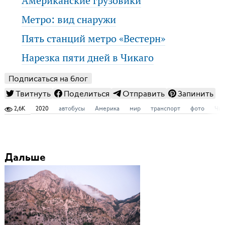
Американские грузовики
Метро: вид снаружи
Пять станций метро «Вестерн»
Нарезка пяти дней в Чикаго
Подписаться на блог
Твитнуть
Поделиться
Отправить
Запинить
2,6K
2020
автобусы
Америка
мир
транспорт
фото
Чик
Дальше