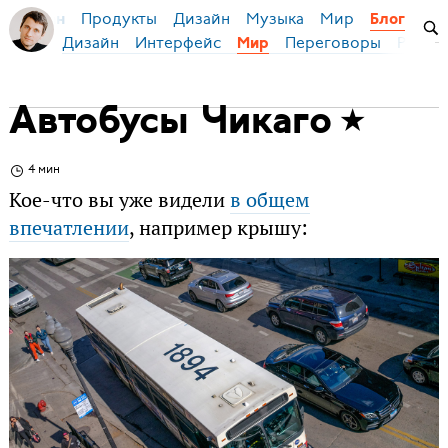
Продукты
Дизайн
Музыка
Мир
я Бирман
Блог
Дизайн
Интерфейс
Переговоры
Русски
Мир
Автобусы Чикаго
4 мин
Кое-что вы уже видели
в общем
впечатлении
, например крышу: