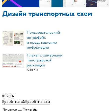
Дизайн транспортных схем
Пользовательский
интерфейс
и представление
информации
Плакат с символами
Типографской
раскладки
60
×
40
© 2007
ilyabirman@ilyabirman.ru
Движок —
Эгея