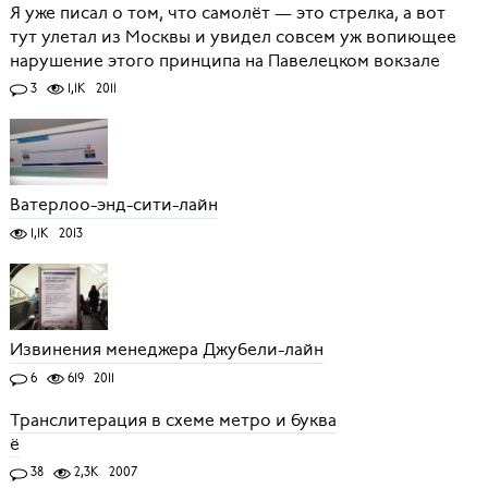
Я уже писал о том, что самолёт — это стрелка, а вот
тут улетал из Москвы и увидел совсем уж вопиющее
нарушение этого принципа на Павелецком вокзале
3
1,1K
2011
Ватерлоо-энд-сити-лайн
1,1K
2013
Извинения менеджера Джубели-лайн
6
619
2011
Транслитерация в схеме метро и буква
ё
38
2,3K
2007