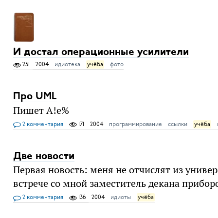
И достал операционные усилители
251
2004
идиотека
учёба
фото
Про UML
Пишет A!e%
2 комментария
171
2004
программирование
ссылки
учёба
Две новости
Первая новость: меня не отчислят из универ
встрече со мной заместитель декана прибор
2 комментария
136
2004
идиоты
учёба