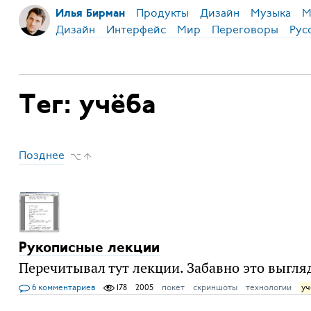
Продукты
Дизайн
Музыка
М
Илья Бирман
Дизайн
Интерфейс
Мир
Переговоры
Рус
Тег: учёба
Позднее
⌥ ↑
Рукописные лекции
Перечитывал тут лекции. Забавно это выгляд
6 комментариев
178
2005
покет
скриншоты
технологии
уч