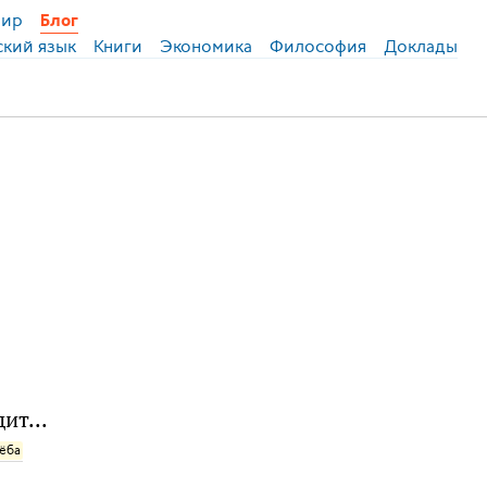
ир
Блог
ский язык
Книги
Экономика
Философия
Доклады
ит...
ёба