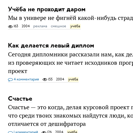
Учёба не проходит даром
Мы в универе не фигнёй какой-нибудь страд
163
2004
реклама
смешное
учёба
Как делается левый диплом
Сегодня дипломники рассказали нам, как де
из проверяющих не читает исходников про
проект
4 комментария
155
2004
учёба
Счастье
Счастье — это когда, делая курсовой проект
что среди твоих знакомых найдутся люди, к
отличается от дешифратора
1 комментарий
126
2004
учёба