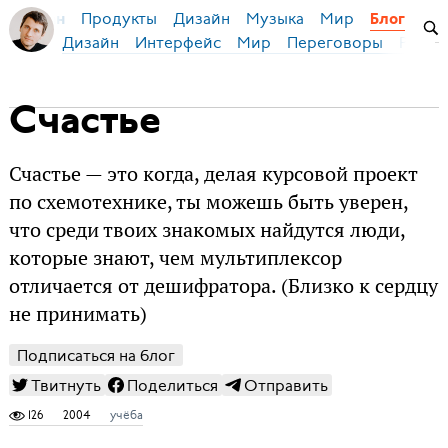
Продукты
Дизайн
Музыка
Мир
я Бирман
Блог
Дизайн
Интерфейс
Мир
Переговоры
Русск
Счастье
Счастье — это когда, делая курсовой проект
по схемотехнике, ты можешь быть уверен,
что среди твоих знакомых найдутся люди,
которые знают, чем мультиплексор
отличается от дешифратора. (Близко к сердцу
не принимать)
Подписаться на блог
Твитнуть
Поделиться
Отправить
126
2004
учёба