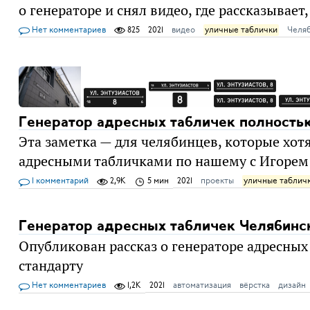
о генераторе и снял видео, где рассказывает,
Нет комментариев
825
2021
видео
уличные таблички
Челя
Генератор адресных табличек полность
Эта заметка — для челябинцев, которые хот
адресными табличками по нашему с Игорем 
1 комментарий
2,9K
5 мин
2021
проекты
уличные таблич
Генератор адресных табличек Челябинс
Опубликован рассказ о генераторе адресны
стандарту
Нет комментариев
1,2K
2021
автоматизация
вёрстка
дизайн