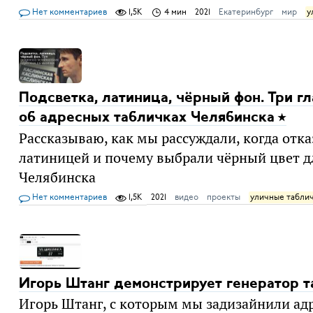
Нет комментариев
1,5K
4 мин
2021
Екатеринбург
мир
у
Подсветка, латиница, чёрный фон. Три г
об адресных табличках Челябинска
Рассказываю, как мы рассуждали, когда отк
латиницей и почему выбрали чёрный цвет дл
Челябинска
Нет комментариев
1,5K
2021
видео
проекты
уличные табли
Игорь Штанг демонстрирует генератор 
Игорь Штанг, с которым мы задизайнили ад