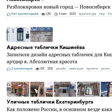
Разблокирован новый город — Новосибирск
Нет комментариев
1,5K
5 мин
2023
архитектура
мир
Но
Адресные таблички Кишинёва
Запилили дизайн адресных табличек для К
артдир я. Абсолютная красота
2 комментария
12K
2021
дизайн
навигация
проекты
релиз
Уличные таблички Екатеринбурга
Как положено России, в основном везде как