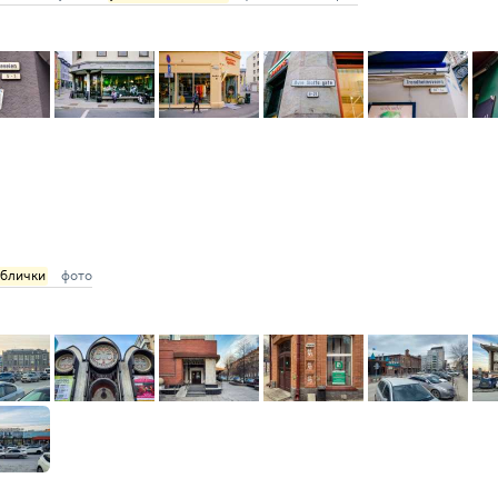
аблички
фото