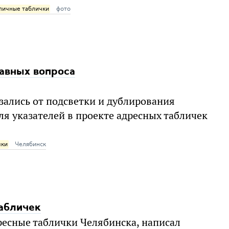
личные таблички
фото
лавных вопроса
азались от подсветки и дублирования
я указателей в проекте адресных табличек
чки
Челябинск
табличек
ресные таблички Челябинска, написал