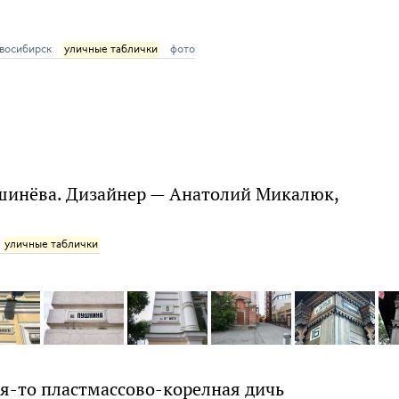
восибирск
уличные таблички
фото
ишинёва. Дизайнер — Анатолий Микалюк,
уличные таблички
ая-то пластмассово-корелная дичь