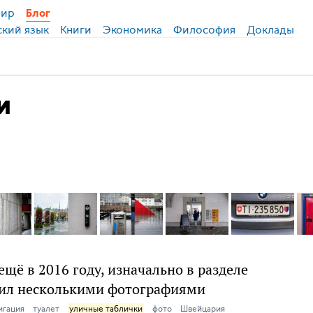
ир
Блог
ский язык
Книги
Экономика
Философия
Доклады
и
щё в 2016 году, изначально в разделе
лнил несколькими фотографиями
игация
туалет
уличные таблички
фото
Швейцария