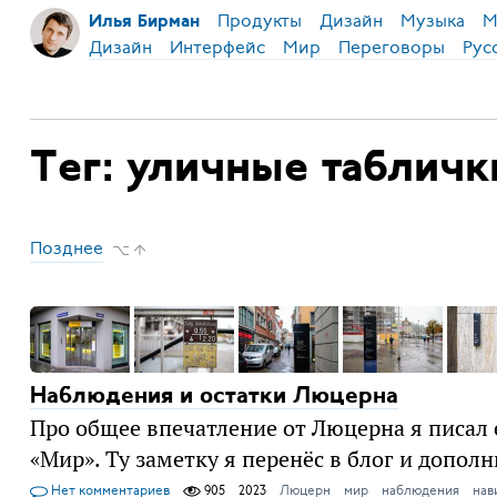
Продукты
Дизайн
Музыка
М
Илья Бирман
Дизайн
Интерфейс
Мир
Переговоры
Рус
Тег: уличные табличк
Позднее
⌥ ↑
Наблюдения и остатки Люцерна
Про общее впечатление от Люцерна я писал е
«Мир». Ту заметку я перенёс в блог и допо
Нет комментариев
905
2023
Люцерн
мир
наблюдения
нав