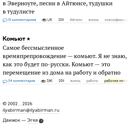
в Эверноуте, песни в Айтюнсе, тудушки
в тудулисте
15 комментариев
1,1K
2011
Айтюнс
жизнь
классификация
Комьют
Самое бессмысленное
времяпрепровождение — комьют. Я не знаю,
как это будет по-русски. Комьют — это
перемещение из дома на работу и обратно
54 комментария
7,6K
2011
жизнь
работа
рабочее место
© 2002
...
2026
ilyabirman@ilyabirman.ru
Движок —
Эгея