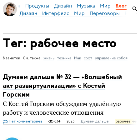
Продукты
Дизайн
Музыка
Мир
я Бирман
Блог
Дизайн
Интерфейс
Мир
Переговоры
Русск
Тег: рабочее место
8 заметок См. также:
жизнь
техника
Мак
софт
управление собой
Думаем дальше № 32 — «Волшебный
акт развиртуализации» c Костей
Горским
С Костей Горским обсуждаем удалённую
работу и человеческие отношения
Нет комментариев
634
2025
Думаем дальше
рабочее мес