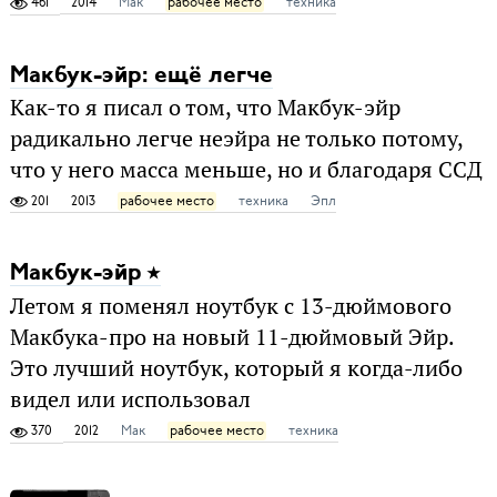
461
2014
Мак
рабочее место
техника
Макбук-эйр: ещё легче
Как-то я писал о том, что Макбук-эйр
радикально легче неэйра не только потому,
что у него масса меньше, но и благодаря ССД
201
2013
рабочее место
техника
Эпл
Макбук-эйр
Летом я поменял ноутбук с 13-дюймового
Макбука-про на новый 11-дюймовый Эйр.
Это лучший ноутбук, который я когда-либо
видел или использовал
370
2012
Мак
рабочее место
техника