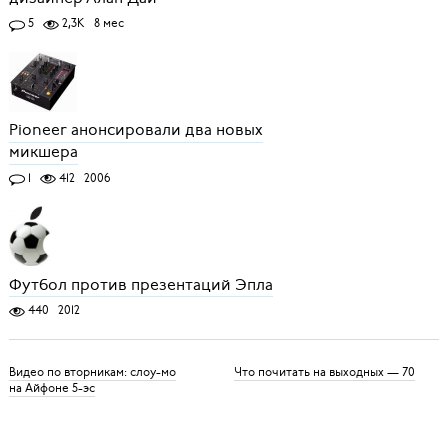
5
2,3K
8 мес
Pioneer анонсировали два новых
микшера
1
412
2006
Футбол против презентаций Эпла
440
2012
Видео по вторникам: слоу-мо
Что почитать на выходных — 70
на Айфоне 5-эс