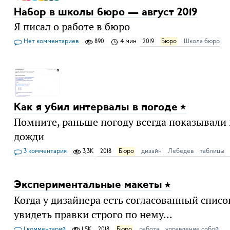
Набор в школы бюро — август 2019
Я писал о работе в бюро
Нет комментариев
890
4 мин
2019
Бюро
Школа бюро
Как я убил интервалы в погоде
Помните, раньше погоду всегда показывали 
дожди
3 комментария
3,3K
2018
Бюро
дизайн
Лебедев
таблицы
Экспериментальные макеты
Когда у дизайнера есть согласованный списо
увидеть правки строго по нему...
1 комментарий
1,5K
2018
Бюро
работа
управление собой