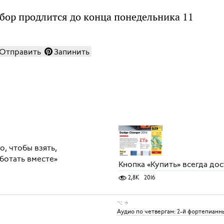
абор продлится до конца понедельника 11
Отправить
Запинить
, чтобы взять,
аботать вместе»
Кнопка «Купить» всегда до
2,8K
2016
⌥ →
Аудио по четвергам: 2-й фортепиан