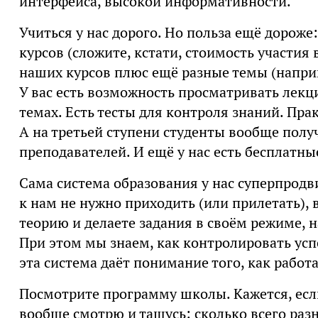
интерфейса, высокой информативности.
Учиться у нас дорого. Но польза ещё дорож
курсов (сложите, кстати, стоимость участия 
наших курсов плюс ещё разные темы (наприм
У вас есть возможность просматривать лекц
темах. Есть тесты для контроля знаний. Пра
А на третьей ступени студенты вообще пол
преподавателей. И ещё у нас есть бесплатны
Сама система образования у нас суперпродв
к нам не нужно приходить (или прилетать), в
теорию и делаете задания в своём режиме, н
При этом мы знаем, как контролировать усп
эта система даёт понимание того, как работ
Посмотрите программу школы. Кажется, если
вообще смотрю и тащусь: сколько всего разн